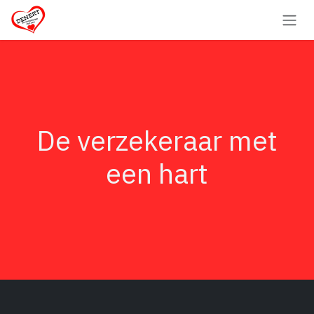
Overslaan naar inhoud
De verzekeraar met
een hart